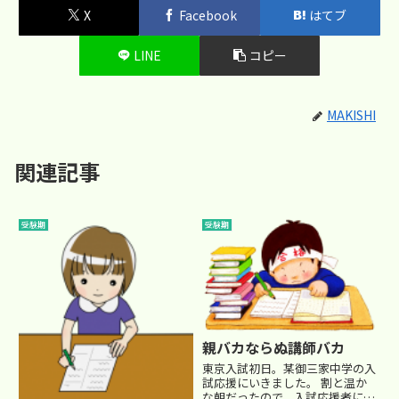
X
Facebook
はてブ
LINE
コピー
MAKISHI
関連記事
受験期
受験期
親バカならぬ講師バカ
東京入試初日。某御三家中学の入
試応援にいきました。 割と温か
な朝だったので、入試応援者には