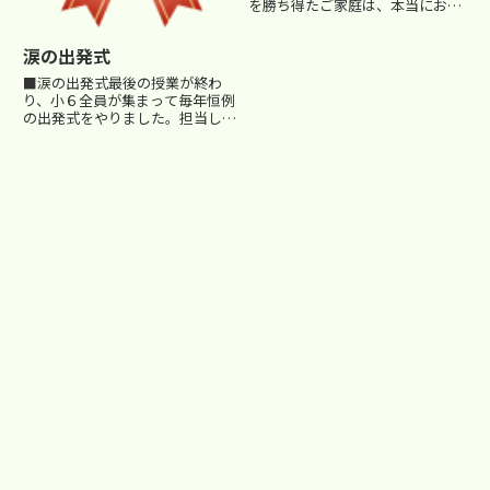
を勝ち得たご家庭は、本当におめ
でとうございます。 今年の
受験もラクな受験ではありません
涙の出発式
でしたね。 （毎年感じます
が・・。 青山学院女子6.3倍、明
■涙の出発式最後の授業が終わ
大明...
り、小６全員が集まって毎年恒例
の出発式をやりました。担当して
いた各先生が、それぞれの熱いメ
ッセージを語ります。つらかった
受験勉強を思い出し、涙を流す生
徒も出てきます。生徒代表が、
「絶対勝利します」と誓いを述べ
ます...