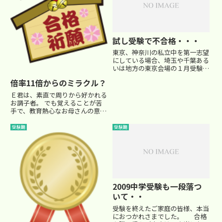
み重ねてきた努力を信じて、その
実力...
試し受験で不合格・・・
東京、神奈川の私立中を第一志望
にしている場合、埼玉や千葉ある
いは地方の東京会場の１月受験を
利用して練習のための試し受験を
倍率11倍からのミラクル？
するわけですが、…残念ながら、
そこが不合格になることもありま
Ｅ君は、素直で周りから好かれる
す。敢えて実力よりも偏差値の高
お調子者。 でも覚えることが苦
い学校であれば、「まぁ仕方な
手で、教育熱心なお母さんの意に
い...
反して成績もなかなか思うように
のびませんした。入試が近づき、
受験期
受験期
本人なりに頑張るという思いを持
って入試に臨みました。 合判４
回の平均も５０に満たない状
況…...
2009中学受験も一段落つ
いて・・
受験を終えたご家庭の皆様、本当
におつかれさまでした。 合格