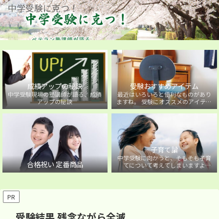
中学受験に克つ！
成績アップの秘訣
受験おすすめアイテム
中学受験現場の塾講師が語る、成績
最近はいろいろと便利なものがあり
アップの秘訣
ますね。 受験にオススメのアイテム
を紹介しています。
子育て論
中学受験に向かうと、そもそも子育
合格祝い 定番商品
てについて考えてしまいますよ
ね・・・。中学受験に向かうお子様
を持つ保護者の方に向けた子育て論
について。
PR
受験結果 残念ながら全滅