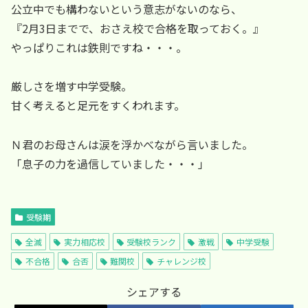
公立中でも構わないという意志がないのなら、
『2月3日までで、おさえ校で合格を取っておく。』
やっぱりこれは鉄則ですね・・・。
厳しさを増す中学受験。
甘く考えると足元をすくわれます。
Ｎ君のお母さんは涙を浮かべながら言いました。
「息子の力を過信していました・・・」
受験期
全滅
実力相応校
受験校ランク
激戦
中学受験
不合格
合否
難関校
チャレンジ校
シェアする