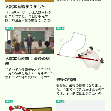
優しい天気でした。 (明日の天気
入試本番始まりました
模様が心配ですが…雪の中だけは
勘弁して欲しい…) 御三家中だけ
さ、寒い… いよいよ入試本番の
あって、各大手塾からの応援も数
始まりですね。 今日は桐光学
多く集まり、何やらテレビ局...
園、帰国生入試の応援に行きまし
た。 買い込んだホッカイロを開
封し、早起きして入試会場へ よ
受験期
受験期
りによって、天気予報は雪… 覚
悟はしていましたが、寒いです
幸い、雪は降らずに雨ですみまし
た...
入試本番直前！ 最後の宿
題
いよいよ首都圏中学入試ですね。
１月の結果を踏まえ、今年はどん
なドラマが待ち受けているのか…
最後の宿題
何とか第一志望に全員合格して、
受験を喜びの中で終わりにしたい
受験生、最後の授業になりまし
ものですが…多数の生徒を抱える
た。今まで見てきた生徒たちの中
講師の立場ですと、全員が全員
では、全体的に仕上がり上々の形
第一志望合格で終わる、という
で本番に送り出すことができま
こ...
す。しかし、全く安心などは出来
受験期
受験期
ません。個別に見ると不安要素が
諸々出てきます。でも、今まで積