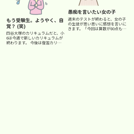
愚痴を言いたい女の子
週末のテストが終わると、女の子
もう受験生。ようやく、自
の生徒が思い思いに感想を言いに
覚？ (笑)
きます。「今回は算数が80点も取
四谷大塚のカリキュラムだと、小
れたんだよ～」「合計で240点だ
6は今週で新しいカリキュラムが
ったよ。成績優秀者に名前が載る
終わります。 今後は復習カリキ
かな～」褒めるところは褒め、意
ュラムとなるので、受験生として
見するところは意見します。
学ぶカリキュラムは、今週でひと
「すごいねぇ～。よく取れたね...
通り終了、というわけです。「今
日でカリキュラムは終わりだ
ね。」私は、小6の授業前に生徒
達に...