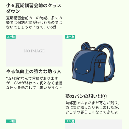
を見たんだ。」 「（笑） きっ
小６夏期講習会前のクラス
と正夢になるよ」「あとね～、な
ダウン
んかよくわかんないけど、国語の
点数が悪かったのに偏差値が65
夏期講習会前のこの時期、多くの
でね、算数の点数がすご...
塾では個別面談が行われたのでは
ないでしょうか？さて、小6受験
生である場合、すでにこの時期に
受験の併願パターンも視野に入れ
上半期
上半期
て面談で話し合われたかもしれま
せんね。私も今回個別面談の機会
に30名くらいの受験生のお父さ...
やる気向上の強力な助っ人
"五月病"なんて言葉があります
が、ＧＷが終わって何となく怠慢
な日々を過ごしてしまいがちなこ
の時期かも知れませんね。 先
塾カバンの想い出①
日、そんな五月病をすっかり吹き
飛ばしてくれた強力な助っ人が現
首都圏ではまだまだ寒さが残り、
れました。今春の受験を乗り越え
急に雪が降ったりもしましたが、
た塾の卒業生が、中学生...
少しずつ春らしくなってきたよう
ですね。 塾では新学年が始ま
り、新しい教材でうれしい時期か
上半期
上半期
もしれませんが、 反面、どの