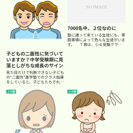
教材をどう使うのかがつかめず
に、全てをパンパンに詰め込...
7000名中、２位なのに
塾に通って来ている生徒にも、家
庭事情によって色んな生徒がいま
す。 Ｔ君は、小６受験クラス
の中でも とっても優秀です。特
子どもの二面性に気づいて
に算数は、いつもクラスで１番
いますか？中学受験期に見
で、他の生徒からもとっても尊敬
されています。「Ｔ君の脳みそ、
落としがちな成長のサイン
半分分けてくれよ～」 そんな
見た目だけで判断できない子ども
冗...
の“二面性”進学塾でのクラス指導
をしていると、子どもたちそれぞ
れの個性が色濃く表れます。その
中でも、私の指導していたある生
上半期
上半期
徒、Ｔ君のエピソードはとても印
象的でした。Ｔ君はクラスの中で
もとても幼く見える存在でした...