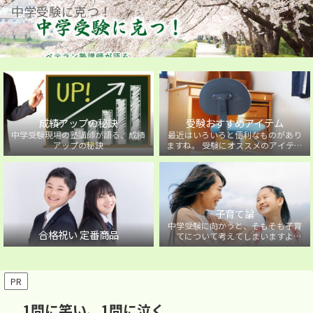
中学受験に克つ！
成績アップの秘訣
受験おすすめアイテム
中学受験現場の塾講師が語る、成績
最近はいろいろと便利なものがあり
アップの秘訣
ますね。 受験にオススメのアイテム
を紹介しています。
子育て論
中学受験に向かうと、そもそも子育
合格祝い 定番商品
てについて考えてしまいますよ
ね・・・。中学受験に向かうお子様
を持つ保護者の方に向けた子育て論
について。
PR
1問に笑い、1問に泣く