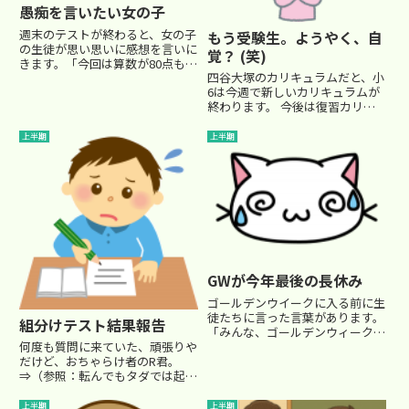
愚痴を言いたい女の子
週末のテストが終わると、女の子
もう受験生。ようやく、自
の生徒が思い思いに感想を言いに
覚？ (笑)
きます。「今回は算数が80点も取
四谷大塚のカリキュラムだと、小
れたんだよ～」「合計で240点だ
6は今週で新しいカリキュラムが
ったよ。成績優秀者に名前が載る
終わります。 今後は復習カリキ
かな～」褒めるところは褒め、意
ュラムとなるので、受験生として
見するところは意見します。
学ぶカリキュラムは、今週でひと
「すごいねぇ～。よく取れたね...
上半期
上半期
通り終了、というわけです。「今
日でカリキュラムは終わりだ
ね。」私は、小6の授業前に生徒
達に...
GWが今年最後の長休み
ゴールデンウイークに入る前に生
徒たちに言った言葉があります。
組分けテスト結果報告
「みんな、ゴールデンウィーク
は、今年最後のゆっくりできる長
何度も質問に来ていた、頑張りや
い休みだよ。 ゴールデンウィー
だけど、おちゃらけ者のR君。
クが終わったら、受験まで、休み
⇒（参照：転んでもタダでは起き
と呼べる休みはないからね！ 日
ぬ）昨日も、私宛に電話をかけて
曜日も、特別講座や試験が入っ
算数の質問をしてきました。 対
上半期
上半期