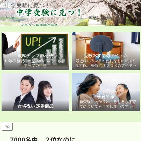
中学受験に克つ！
成績アップの秘訣
受験おすすめアイテム
中学受験現場の塾講師が語る、成績
最近はいろいろと便利なものがあり
アップの秘訣
ますね。 受験にオススメのアイテム
を紹介しています。
子育て論
中学受験に向かうと、そもそも子育
合格祝い 定番商品
てについて考えてしまいますよ
ね・・・。中学受験に向かうお子様
を持つ保護者の方に向けた子育て論
について。
PR
7000名中、２位なのに