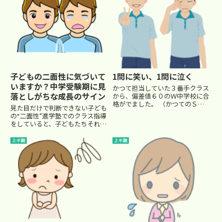
子どもの二面性に気づいて
1問に笑い、1問に泣く
いますか？中学受験期に見
かつて担当していた３番手クラス
落としがちな成長のサイン
から、偏差値６０のＷ中学校に合
格がでました。 （かつてのＳピ
見た目だけで判断できない子ども
ックスさんの大きな校舎では、５
の“二面性”進学塾でのクラス指導
番手クラスから合格が出ていたこ
をしていると、子どもたちそれぞ
とがあったらしいのですが
れの個性が色濃く表れます。その
(@_@)、通常なかなかありませ
中でも、私の指導していたある生
上半期
上半期
んよね・・・）しかも、２名も
徒、Ｔ君のエピソードはとても印
o(...
象的でした。Ｔ君はクラスの中で
もとても幼く見える存在でした...