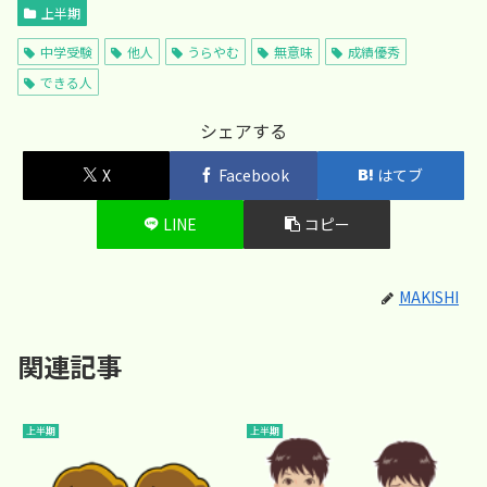
上半期
中学受験
他人
うらやむ
無意味
成績優秀
できる人
シェアする
X
Facebook
はてブ
LINE
コピー
MAKISHI
関連記事
上半期
上半期