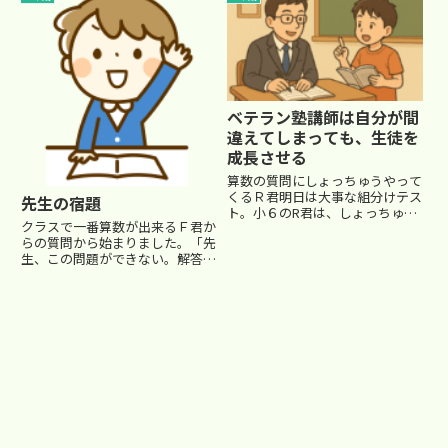
て...
応して、20分後。再び、Ｒ君から
電話がありました。 私は、（ま
た質問かな。懲りないな~）と...
ベテラン塾講師は自分が間
違えてしまっても、生徒を
成長させる
算数の質問にしょっちゅうやって
くるＲ君明日は大事な組分けテス
先生の宿題
ト。小６のR君は、しょっちゅう
クラスで一番算数が出来るＦ君か
算数の質問に来ます。今日も授業
らの質問から始まりました。「先
がない日なのに、自習室にやって
生、この問題ができない。解答と
きて勉強。スタッフルームにトコ
違う答えが出る。」 持ってきた
トコやって来ては、「真喜志先生
のは、「四谷大塚 演習問題集小
~・・・この問題わかんない。
６算数」の円が転がる問題。大き
教...
な円の中を小さな円が転がる問題
で、状況を掴みにくく、簡単そ
う...