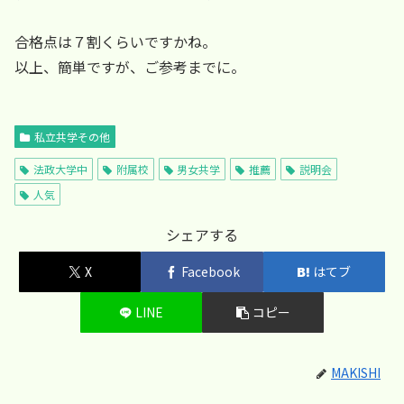
合格点は７割くらいですかね。
以上、簡単ですが、ご参考までに。
私立共学その他
法政大学中
附属校
男女共学
推薦
説明会
人気
シェアする
X
Facebook
はてブ
LINE
コピー
MAKISHI