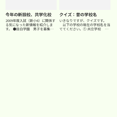
今年の新設校、共学化校
クイズ：昔の学校名
2009年度入試（新小6）に関係す
いきなりですが、クイズです。
る気になった新情報を紹介しま
以下の学校の現在の学校名を当
す。 ●目白学園 男子を募集し
ててください。① 共立学校 ②
て共学化予定。
女子仏学校 ③ 海軍予備校 ④
学校名を目白
第一山水中学校 ⑤ 浄土宗学東
研心へ変更 ●日本大学藤沢 神
京支校 ⑥ 青々中学校 ①～⑤
奈川県藤沢市に日大藤沢高校を母
は首都圏の学校、⑥は関西の学校
体として開校予定。 試
です。 答え①...
験日程：①2...