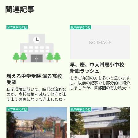
関連記事
私立共学その他
私立共学その他
早、慶、中大附属小中校
新設ラッシュ
増える中学受験 減る高校
もうご存知の方も多いと思います
受験
し、以前の記事でも部分的に紹介
しましたが、首都圏の有力私大で
私学環境に於いて、時代の流れな
附属中学校を新設する計画が相次
のか、高校募集を減らす傾向がま
いでいます。少子化に伴う大学全
すます顕著になってきましたね。
入時代を迎えて、各学校サイドも
ここ数年でも浦和明の星の高校募
早いうちにレベルの高い生徒を囲
集停止や豊島岡女子の高校募集者
私立共学その他
私立共学その他
い込んでしまおうということな
の減少傾向、そして中学募集をし
の...
ていなかった中央大学附属高校や
早稲田大学高等学院などの中学...