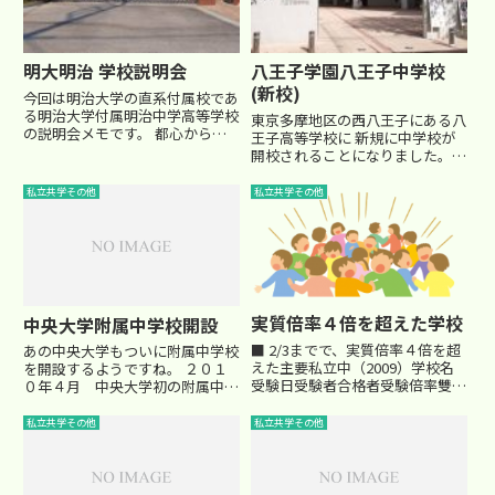
明大明治 学校説明会
八王子学園八王子中学校
(新校)
今回は明治大学の直系付属校であ
る明治大学付属明治中学高等学校
東京多摩地区の西八王子にある八
の説明会メモです。 都心から西
王子高等学校に 新規に中学校が
東京に移転、男女共学化となって
開校されることになりました。
から３年が経ち、今の共学、明大
来年2012年度から中学受験が始
明治が定着してきた感がありま
まる予定です(現在認可申請中の
私立共学その他
私立共学その他
す。 私立大学附属としては早慶
ようです)。 それに先立ちまし
に次ぐ人気を誇り、例年高倍率、
て、高校の方も含めた学校説明会
特...
に顔を出してきましたので、ご...
実質倍率４倍を超えた学校
中央大学附属中学校開設
■ 2/3までで、実質倍率４倍を超
あの中央大学もついに附属中学校
えた主要私立中（2009）学校名
を開設するようですね。 ２０１
受験日受験者合格者受験倍率雙葉
０年４月 中央大学初の附属中学
2/15951414.2早実
校を開設予定 2010年4月というこ
(男)2/14391034.3慶應普通部
とは、現在の４年生が最初の受験
私立共学その他
私立共学その他
2/18101774.6法政大学
生になる予定でしょうか・・・
①2/1444954.7早稲田①2/1963...
なお、今年になって、早稲田大学
高等学院内にも付属中学が...