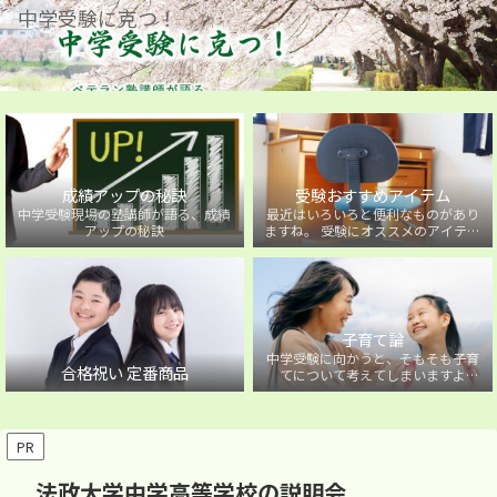
中学受験に克つ！
成績アップの秘訣
受験おすすめアイテム
中学受験現場の塾講師が語る、成績
最近はいろいろと便利なものがあり
アップの秘訣
ますね。 受験にオススメのアイテム
を紹介しています。
子育て論
中学受験に向かうと、そもそも子育
合格祝い 定番商品
てについて考えてしまいますよ
ね・・・。中学受験に向かうお子様
を持つ保護者の方に向けた子育て論
について。
PR
法政大学中学高等学校の説明会