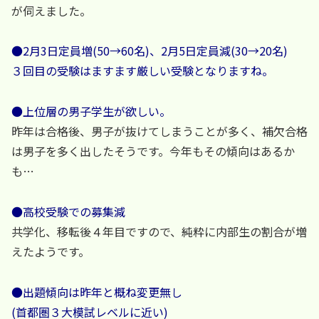
が伺えました。
●2月3日定員増(50→60名)、2月5日定員減(30→20名)
３回目の受験はますます厳しい受験となりますね。
●上位層の男子学生が欲しい。
昨年は合格後、男子が抜けてしまうことが多く、補欠合格
は男子を多く出したそうです。今年もその傾向はあるか
も…
●高校受験での募集減
共学化、移転後４年目ですので、純粋に内部生の割合が増
えたようです。
●出題傾向は昨年と概ね変更無し
(首都圏３大模試レベルに近い)