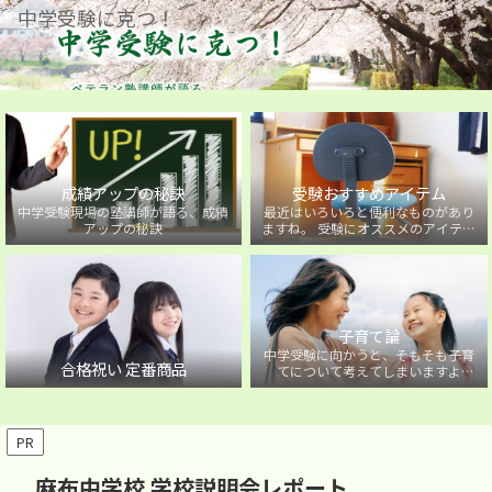
中学受験に克つ！
成績アップの秘訣
受験おすすめアイテム
中学受験現場の塾講師が語る、成績
最近はいろいろと便利なものがあり
アップの秘訣
ますね。 受験にオススメのアイテム
を紹介しています。
子育て論
中学受験に向かうと、そもそも子育
合格祝い 定番商品
てについて考えてしまいますよ
ね・・・。中学受験に向かうお子様
を持つ保護者の方に向けた子育て論
について。
PR
麻布中学校 学校説明会レポート