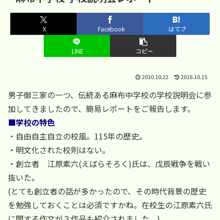
X
Facebook
はてブ
LINE
コピー
2010.10.22
2016.10.15
男子御三家の一つ、伝統ある麻布中学校の学校説明会に参
加してきましたので、簡易レポートをご報告します。
■学校の特色
・自由自主自立の校風。115年の歴史。
・明文化された校則はない。
・創立者 江原素六(えばらそろく)氏は、戊辰戦争を戦い
抜いた。
(とても創立者の話が多かったので、その時代背景の歴史
を勉強しておくことは必須ですかね。在校生の江原素六氏
に関する作文が３作品も紹介されました。)