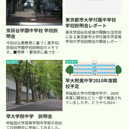
東京都市大学付属中学校
学校説明会レポート
世田谷学園中学校 学校説
東京世田谷区成城の閑静な住宅街
明会
にある東京都市大学付属中学高等
学校の学校説明会の簡易レポート
今回は仏教教育に基づく進学校、
です。 気になった点など書きま
世田谷学園学校説明会のメモで
したが、ご参考まで。 過去には
す。■特徴 ・曹洞宗に基づき、
武蔵工業大学付属中学高等学校と
禅の精神で人間教育に力を入れて
いう名称でした。 名前の通り東
いる学校 ・挨拶、校門前の一礼
私立男子
私立男子
京都市大学付属ですが、最初か
などは指導しているが、信仰を強
ら...
要することはない。 ・毎週末の
早朝座禅会は毎回満席。生徒たち
は...
早大附属中学2010年度開
校予定
早稲田大学の附属中学が、2009
年度に開校などと一部で報道され
ていましたが、どうやら2010年
度（平成22年度）に開校と発表
されたようですね。 ⇒ 記事元 場
早大学院中学 説明会
所は練馬の早大学院の敷地内で
す。 男子120名募集の予定みたい
早稲田大学高等学院中学部の初め
ですね。 先に記事に...
ての説明会に参加してみました。