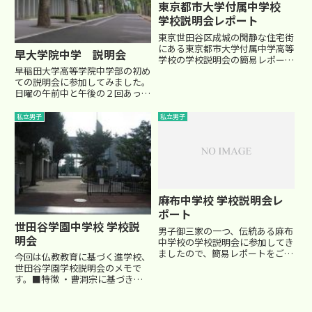
東京都市大学付属中学校
学校説明会レポート
東京世田谷区成城の閑静な住宅街
にある東京都市大学付属中学高等
早大学院中学 説明会
学校の学校説明会の簡易レポート
です。 気になった点など書きま
早稲田大学高等学院中学部の初め
したが、ご参考まで。 過去には
ての説明会に参加してみました。
武蔵工業大学付属中学高等学校と
日曜の午前中と午後の２回あった
いう名称でした。 名前の通り東
ので、多分午前の方が少ないかと
京都市大学付属ですが、最初か
思い、早起き(塾講師にとっては)
私立男子
私立男子
ら...
して参加したのですが…なんと、
１３００名が集まっていました
(募集120名だよな…(^_...
麻布中学校 学校説明会レ
ポート
世田谷学園中学校 学校説
男子御三家の一つ、伝統ある麻布
明会
中学校の学校説明会に参加してき
ましたので、簡易レポートをご報
今回は仏教教育に基づく進学校、
告します。 ■学校の特色 ・自由
世田谷学園学校説明会のメモで
自主自立の校風。115年の歴史。
す。■特徴 ・曹洞宗に基づき、
・明文化された校則はない。 ・
禅の精神で人間教育に力を入れて
創立者 江原素六(えばらそろく)
いる学校 ・挨拶、校門前の一礼
氏は、戊辰戦争を戦い抜...