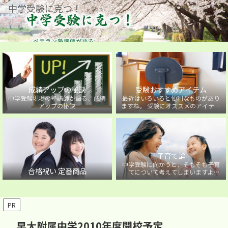
中学受験に克つ！
成績アップの秘訣
受験おすすめアイテム
中学受験現場の塾講師が語る、成績
最近はいろいろと便利なものがあり
アップの秘訣
ますね。 受験にオススメのアイテム
を紹介しています。
子育て論
中学受験に向かうと、そもそも子育
合格祝い 定番商品
てについて考えてしまいますよ
ね・・・。中学受験に向かうお子様
を持つ保護者の方に向けた子育て論
について。
PR
早大附属中学2010年度開校予定