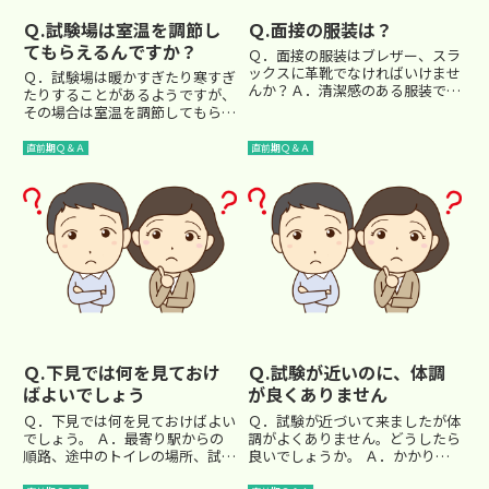
Ｑ.試験場は室温を調節し
Ｑ.面接の服装は？
てもらえるんですか？
Ｑ．面接の服装はブレザー、スラ
ックスに革靴でなければいけませ
Ｑ．試験場は暖かすぎたり寒すぎ
んか？Ａ．清潔感のある服装であ
たりすることがあるようですが、
れば全く関係ありません。 都心
その場合は室温を調節してもらえ
部の女子校を受験する場合にお母
るのですか。 Ａ．ほとんどの場
様方の間で服装に関する話題がよ
合してもらえません。 １つの教
直前期Ｑ＆Ａ
直前期Ｑ＆Ａ
く出るようですが、面接用の服装
室だけ温度を変えることができな
を新調したりすることは学校側
い場合が多く、また暑さ寒さの感
も...
覚には個人差があるので設定さ
れ...
Ｑ.下見では何を見ておけ
Ｑ.試験が近いのに、体調
ばよいでしょう
が良くありません
Ｑ．下見では何を見ておけばよい
Ｑ．試験が近づいて来ましたが体
でしょう。 Ａ．最寄り駅からの
調がよくありません。どうしたら
順路、途中のトイレの場所、試験
良いでしょうか。 Ａ．かかりつ
終了後の待ち合わせ場所の確認は
けのお医者さんに診断書を書いて