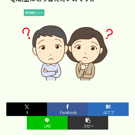
直前期Ｑ＆Ａ
X
Facebook
はてブ
LINE
コピー