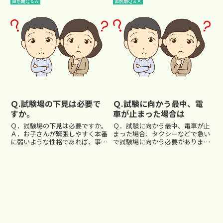
最低してください。 また、足り
もらい、医務室受験をさせてもら
直前期Ｑ＆Ａ
直前期Ｑ＆Ａ
ない物を補ったり温かい飲み物を
えるようお願いすると良いでしょ
買ったりするためにコンビニエン
う。 また、試験の最中に気分が
スストアの場所を確認しておく
悪くなったときも遠慮しないで
と...
申...
Ｑ.試験場の下見は必要で
Ｑ.試験に向かう最中、電
すか。
車が止まった場合は
Ｑ．試験場の下見は必要ですか。
Ｑ．試験に向かう最中、電車が止
Ａ．お子さんが緊張しやすく本番
まった場合、タクシーなどで急い
に弱いような性格であれば、事前
で試験場に向かう必要があります
に一度下見に行くとよいでしょ
か。 Ａ．全く不要です。 個人的
う。少しでも見慣れた行動をする
な事情でない限り、学校は遅れに
ことで、余計な緊張感を減らすこ
対応してくれます。 早く着いて
とができます。 また、大人の側
も待たされる場合が多いので、家
が実際に本番の日に連れていく際
やファミリーレストランなどで...
に...