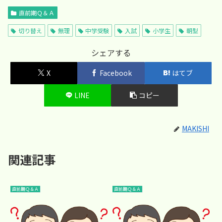
直前期Ｑ＆Ａ
切り替え
無理
中学受験
入試
小学生
朝型
シェアする
X
Facebook
はてブ
LINE
コピー
MAKISHI
関連記事
直前期Ｑ＆Ａ
直前期Ｑ＆Ａ