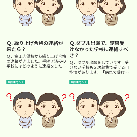
Ｑ. 繰り上げ合格の連絡が
Ｑ.ダブル出願で、結果受
来たら？
けなかった学校に連絡すべ
き？
Ｑ．第１志望校から繰り上げ合格
の連絡がきました。手続き済みの
Ｑ．ダブル出願をしています。受
学校にはどのように連絡をしたら
けない学校も２次募集で受ける可
よいのでしょうか。Ａ．「第１志
能性があります。「病気で受けら
望校から合格の通知をいただいた
れなかった」と電話を入れる方が
のでご辞退します。」とできるだ
良いと聞きましたが本当でしょう
直前期Ｑ＆Ａ
直前期Ｑ＆Ａ
け早く連絡をしてください。 そ
か？ Ａ．無駄なことかと思いま
の学校も繰り上げ合格の処理な
す。そんなことをしても有利にな
ど...
ることはないでしょう。また、
忙...