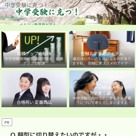
中学受験に克つ！
成績アップの秘訣
受験おすすめアイテム
中学受験現場の塾講師が語る、成績
最近はいろいろと便利なものがあり
アップの秘訣
ますね。 受験にオススメのアイテム
を紹介しています。
子育て論
中学受験に向かうと、そもそも子育
合格祝い 定番商品
てについて考えてしまいますよ
ね・・・。中学受験に向かうお子様
を持つ保護者の方に向けた子育て論
について。
PR
Ｑ.朝型に切り替えたいのですが・・