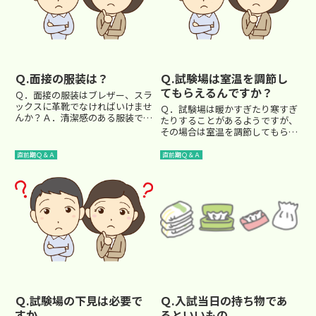
Ｑ.面接の服装は？
Ｑ.試験場は室温を調節し
てもらえるんですか？
Ｑ．面接の服装はブレザー、スラ
ックスに革靴でなければいけませ
Ｑ．試験場は暖かすぎたり寒すぎ
んか？Ａ．清潔感のある服装であ
たりすることがあるようですが、
れば全く関係ありません。 都心
その場合は室温を調節してもらえ
部の女子校を受験する場合にお母
るのですか。 Ａ．ほとんどの場
様方の間で服装に関する話題がよ
合してもらえません。 １つの教
直前期Ｑ＆Ａ
直前期Ｑ＆Ａ
く出るようですが、面接用の服装
室だけ温度を変えることができな
を新調したりすることは学校側
い場合が多く、また暑さ寒さの感
も...
覚には個人差があるので設定さ
れ...
Ｑ.試験場の下見は必要で
Ｑ.入試当日の持ち物であ
すか。
るといいもの