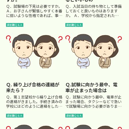
Ｑ．試験場の下見は必要ですか。
Ｑ．入試当日の持ち物として準備
Ａ．お子さんが緊張しやすく本番
しておくと良いものはあります
に弱いような性格であれば、事前
か。 Ａ．学校から指定された物
に一度下見に行くとよいでしょ
以外に以下のものを用意すると良
う。少しでも見慣れた行動をする
いでしょう１．受験票のコピー
直前期Ｑ＆Ａ
直前期Ｑ＆Ａ
ことで、余計な緊張感を減らすこ
…忘れた場合や紛失した場合に
とができます。 また、大人の側
役立ちます。くれぐれも受験票と
が実際に本番の日に連れていく際
同じところには入れないようにし
に...
て...
Ｑ. 繰り上げ合格の連絡が
Ｑ.試験に向かう最中、電
来たら？
車が止まった場合は
Ｑ．第１志望校から繰り上げ合格
Ｑ．試験に向かう最中、電車が止
の連絡がきました。手続き済みの
まった場合、タクシーなどで急い
学校にはどのように連絡をしたら
で試験場に向かう必要があります
よいのでしょうか。Ａ．「第１志
か。 Ａ．全く不要です。 個人的
望校から合格の通知をいただいた
な事情でない限り、学校は遅れに
直前期Ｑ＆Ａ
直前期Ｑ＆Ａ
のでご辞退します。」とできるだ
対応してくれます。 早く着いて
け早く連絡をしてください。 そ
も待たされる場合が多いので、家