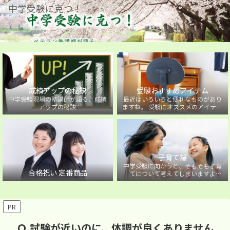
中学受験に克つ！
成績アップの秘訣
受験おすすめアイテム
中学受験現場の塾講師が語る、成績
最近はいろいろと便利なものがあり
アップの秘訣
ますね。 受験にオススメのアイテム
を紹介しています。
子育て論
中学受験に向かうと、そもそも子育
合格祝い 定番商品
てについて考えてしまいますよ
ね・・・。中学受験に向かうお子様
を持つ保護者の方に向けた子育て論
について。
PR
Ｑ.試験が近いのに、体調が良くありません