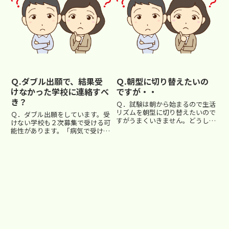
の学校も繰り上げ合格の処理な
やファミリーレストランなどで...
ど...
Ｑ.ダブル出願で、結果受
Ｑ.朝型に切り替えたいの
けなかった学校に連絡すべ
ですが・・
き？
Ｑ．試験は朝から始まるので生活
リズムを朝型に切り替えたいので
Ｑ．ダブル出願をしています。受
すがうまくいきません。どうした
けない学校も２次募集で受ける可
ら良いでしょうか。 Ａ．朝型に
能性があります。「病気で受けら
変える方が良いのですが、うまく
れなかった」と電話を入れる方が
いかないならば無理して変える必
良いと聞きましたが本当でしょう
要はありません。ふつう試験当日
か？ Ａ．無駄なことかと思いま
には早く起きることができま
す。そんなことをしても有利にな
す。...
ることはないでしょう。また、
忙...