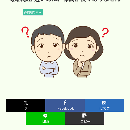
直前期Ｑ＆Ａ
X
Facebook
はてブ
LINE
コピー