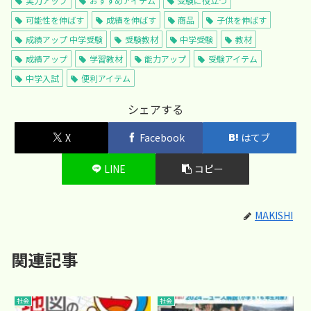
実力アップ
おすすめアイテム
受験に役立つ
可能性を伸ばす
成績を伸ばす
商品
子供を伸ばす
成績アップ 中学受験
受験教材
中学受験
教材
成績アップ
学習教材
能力アップ
受験アイテム
中学入試
便利アイテム
シェアする
X
Facebook
はてブ
LINE
コピー
MAKISHI
関連記事
社会
社会