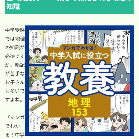
知識
中学受験
では地理
の知識が
必須です
が、暗記
が苦手な
お子さん
も多いで
すよね。
『マンガ
でわか
る！中学