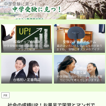
中学受験に克つ！
成績アップの秘訣
受験おすすめアイテム
中学受験現場の塾講師が語る、成績
最近はいろいろと便利なものがあり
アップの秘訣
ますね。 受験にオススメのアイテム
を紹介しています。
子育て論
中学受験に向かうと、そもそも子育
合格祝い 定番商品
てについて考えてしまいますよ
ね・・・。中学受験に向かうお子様
を持つ保護者の方に向けた子育て論
について。
PR
社会の成績UP！お風呂で学習とマンガで