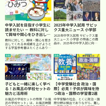
中学入試を目指す小学生に
2025年中学入試用 サピッ
読ませたい － 教科に対し
クス重大ニュース 小学部
て興味や関心をひき出して
2025年中学入試用 サピックス重
くれる本
大ニュース 小学部 の特長この商
教科に対して、興味・関心を惹き
品は、2025年の中学入試に向け
出してくれる本成績を上げようと
て、子供たちが必要な時事問題を
する学習参考書はたくさんありま
徹底的にカバーした究極の問題集
す。でも、受験のためだけではな
です。以下のような特長がありま
くて、本当の「学習」に対する興
社会
社会
す。最新の時事問題: 最新のニュ
味や関心を持って勉強に取り組ん
ースや出来事を基に作...
だ方が、お子さんの長い人生にと
って、とても有益になるはずで
す...
子どもと一緒に楽しく学べ
【中学受験社会 政治・国
る！お風呂の学校セットの
際】必見！子供が興味を持
魅力と活用術
つ政治・国際の学習書2選
お風呂の学校セットの特徴「お風
中学受験の社会、とくに政治・国
呂の学校セット」は、お風呂時間
際分野は頻出でありながら、難し