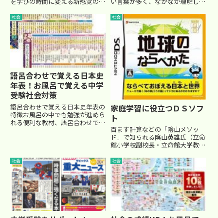
を学びの時間に変える新感覚の学
い言葉が多く、なかなか理解しづ
用品です。子どもが好きになりや
らい部分ですよね。お子さんが政
すい恐竜や地図、すうじといった
治・国際分野に興味を持って学習
社会
社会
デザインがセットになっていて、
しやすい教材を厳選して２つご紹
壁に貼り付けられるポスター型の
介します。『マンガでわかる！中
素材が特徴です。この商品は防
学入試に役立つ教養 政治・国際...
水...
語呂合わせで覚える日本史
年表！お風呂で覚える中学
受験社会対策
家庭学習に役立つＤＳソフ
語呂合わせで覚える日本史年表の
特徴お風呂の中でも勉強が進めら
ト
れる便利な教材、語呂合わせで覚
百ます計算などの「陰山メソッ
える日本史年表をご存知ですか？
ド」で知られる陰山英雄氏（立命
この商品は、上下巻セットでカラ
館小学校副校長・立命館大学教
フルな和柄デザインのポスターが
授・政府の教育再生会議メンバ
含まれています。特に、歴史を語
ー）は、パソコン好きだが、テレ
呂合わせで楽しく覚えられるコ
社会
社会
ビゲームには全く興味がなかった
ン...
そうです。「百ます計算」が「ゲ
ーム感覚」といわれる事にも抵抗
感があ...