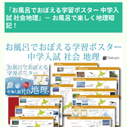
『お風呂でおぼえる学習ポスター 中学入
試 社会地理』－ お風呂で楽しく地理暗
記！