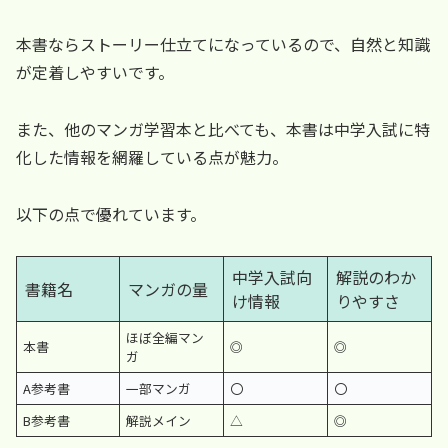
本書ならストーリー仕立てになっているので、自然と知識
が定着しやすいです。
また、他のマンガ学習本と比べても、本書は中学入試に特
化した情報を網羅している点が魅力。
以下の点で優れています。
中学入試向
解説のわか
書籍名
マンガの量
け情報
りやすさ
ほぼ全編マン
本書
◎
◎
ガ
A参考書
一部マンガ
〇
〇
B参考書
解説メイン
△
◎