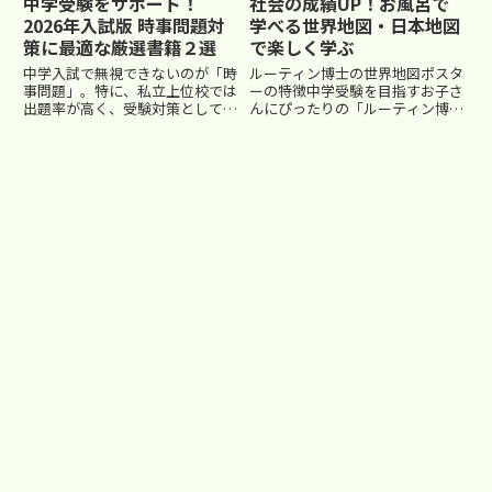
中学受験をサポート！
社会の成績UP！お風呂で
2026年入試版 時事問題対
学べる世界地図・日本地図
策に最適な厳選書籍２選
で楽しく学ぶ
中学入試で無視できないのが「時
ルーティン博士の世界地図ポスタ
事問題」。特に、私立上位校では
ーの特徴中学受験を目指すお子さ
出題率が高く、受験対策としてし
んにぴったりの「ルーティン博士
っかり押さえておきたいポイント
の世界地図ポスター」は、学習塾
です。安定品質の２冊をお薦めし
監修の本格派地図教材です。この
ます。『2026年入試用重要ニュ
商品には、世界地図だけでなく日
ース 時事問題に強くなる本』 –
本地図もセットになっており、特
中学受験に出る時事がこの...
にお風呂で使える防水仕様が特
徴...