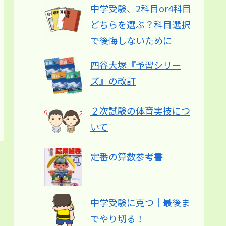
中学受験、2科目or4科目
どちらを選ぶ？科目選択
で後悔しないために
四谷大塚『予習シリー
ズ』の改訂
２次試験の体育実技につ
いて
定番の算数参考書
中学受験に克つ│最後ま
でやり切る！