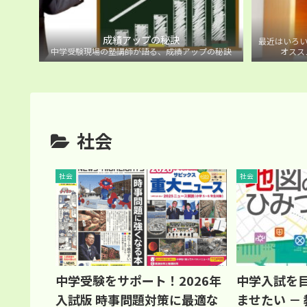
成績アップの秘訣
最近はいろい
中学受験現場の塾講師が語る、成績アップの秘訣
オスス
社会
社会
社会
中学受験をサポート！2026年
中学入試を
入試版 時事問題対策に最適な
ませたい －