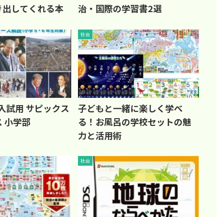
き出してくれる本
治・国際の学習書2選
社会
学入試用 サピックス
子どもと一緒に楽しく学べ
 小学部
る！お風呂の学校セットの魅
力と活用術
社会