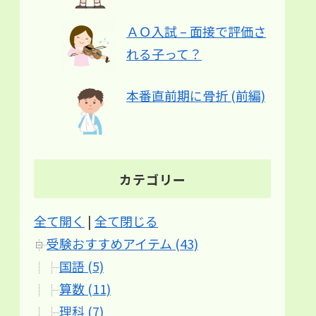
ＡＯ入試 – 面接で評価さ
れる子って？
本番直前期に骨折 (前編)
カテゴリー
全て開く
|
全て閉じる
受験おすすめアイテム (43)
国語 (5)
算数 (11)
理科 (7)