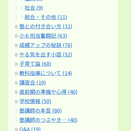
社会 (9)
総合・その他 (11)
塾との付き合い方 (31)
小６担当奮闘記 (63)
成績アップの秘訣 (76)
やる気を出す小話 (52)
子育て論 (68)
教科指導について (14)
講習会 (19)
直前期の準備や心得 (40)
学校情報 (50)
塾講師の本音 (80)
塾講師のつぶやき… (40)
Q&A (19)