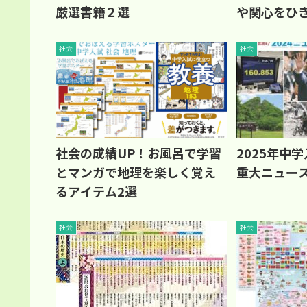
厳選書籍２選
や関心をひ
社会
社会
社会の成績UP！お風呂で学習
2025年中
とマンガで地理を楽しく覚え
重大ニュース
るアイテム2選
社会
社会