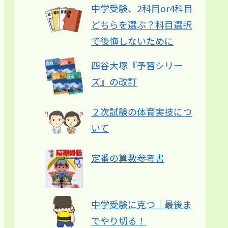
中学受験、2科目or4科目
どちらを選ぶ？科目選択
で後悔しないために
四谷大塚『予習シリー
ズ』の改訂
２次試験の体育実技につ
いて
定番の算数参考書
中学受験に克つ│最後ま
でやり切る！