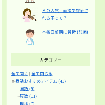
ＡＯ入試 – 面接で評価さ
れる子って？
本番直前期に骨折 (前編)
カテゴリー
全て開く
|
全て閉じる
受験おすすめアイテム (43)
国語 (5)
算数 (11)
理科 (7)