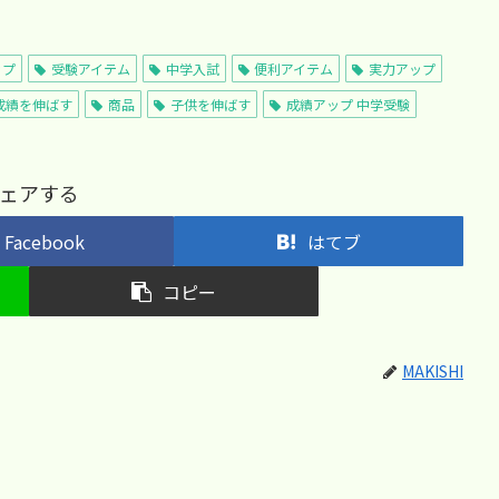
ップ
受験アイテム
中学入試
便利アイテム
実力アップ
成績を伸ばす
商品
子供を伸ばす
成績アップ 中学受験
ェアする
Facebook
はてブ
コピー
MAKISHI