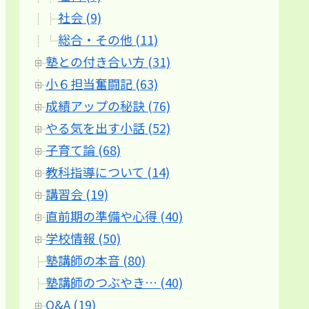
社会 (9)
総合・その他 (11)
塾との付き合い方 (31)
小６担当奮闘記 (63)
成績アップの秘訣 (76)
やる気を出す小話 (52)
子育て論 (68)
教科指導について (14)
講習会 (19)
直前期の準備や心得 (40)
学校情報 (50)
塾講師の本音 (80)
塾講師のつぶやき… (40)
Q&A (19)