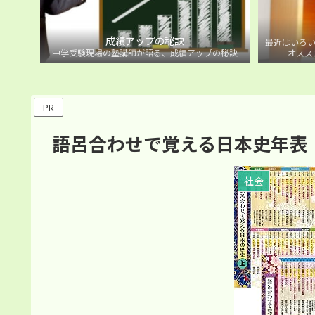
成績アップの秘訣
最近はいろい
中学受験現場の塾講師が語る、成績アップの秘訣
オスス
PR
語呂合わせで覚える日本史年表
社会