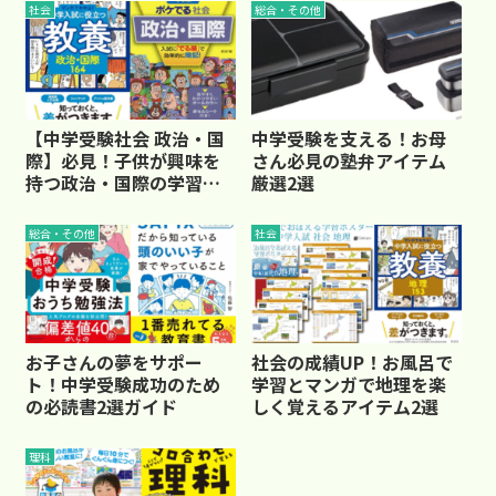
社会
総合・その他
【中学受験社会 政治・国
中学受験を支える！お母
際】必見！子供が興味を
さん必見の塾弁アイテム
持つ政治・国際の学習書2
厳選2選
選
総合・その他
社会
お子さんの夢をサポー
社会の成績UP！お風呂で
ト！中学受験成功のため
学習とマンガで地理を楽
の必読書2選ガイド
しく覚えるアイテム2選
理科