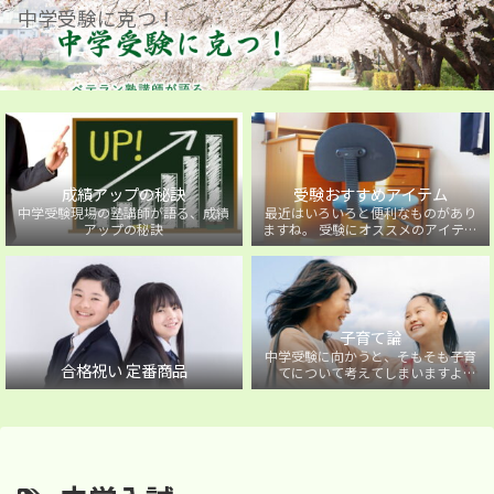
中学受験に克つ！
成績アップの秘訣
受験おすすめアイテム
中学受験現場の塾講師が語る、成績
最近はいろいろと便利なものがあり
アップの秘訣
ますね。 受験にオススメのアイテム
を紹介しています。
子育て論
中学受験に向かうと、そもそも子育
合格祝い 定番商品
てについて考えてしまいますよ
ね・・・。中学受験に向かうお子様
を持つ保護者の方に向けた子育て論
について。