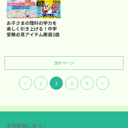
お子さまの理科の学力を
楽しく引き上げる！中学
受験必見アイテム厳選2選
次のページ
前
次
1
2
3
6
へ
へ
中学受験に克つ！