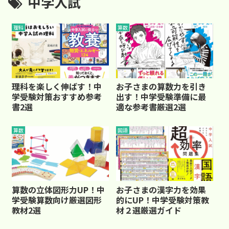
中学入試
理科
算数
理科を楽しく伸ばす！中
お子さまの算数力を引き
学受験対策おすすめ参考
出す！中学受験準備に最
書2選
適な参考書厳選2選
算数
国語
算数の立体図形力UP！中
お子さまの漢字力を効果
学受験算数向け厳選図形
的にUP！中学受験対策教
教材2選
材２選厳選ガイド