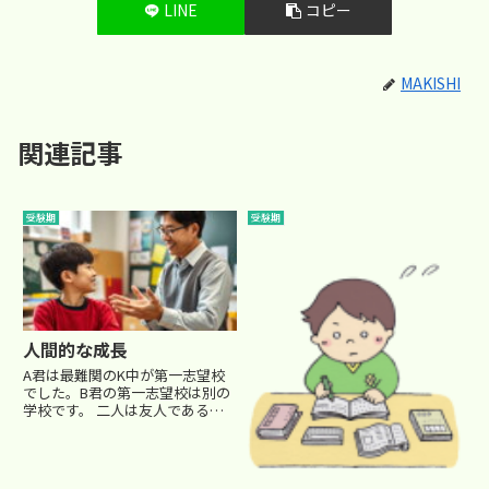
LINE
コピー
MAKISHI
関連記事
受験期
受験期
人間的な成長
A君は最難関のK中が第一志望校
でした。B君の第一志望校は別の
学校です。 二人は友人であると
同時に、上位を争う良きライバル
関係でした。 どちらも優秀生で
はありましたが、才能においては
A君の方が一枚上手、という感じ