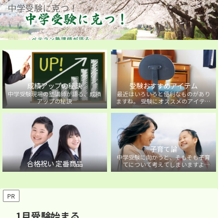
中学受験に克つ！
成績アップの秘訣
受験おすすめアイテム
中学受験現場の塾講師が語る、成績
最近はいろいろと便利なものがあり
アップの秘訣
ますね。 受験にオススメのアイテム
を紹介しています。
子育て論
中学受験に向かうと、そもそも子育
合格祝い 定番商品
てについて考えてしまいますよ
ね・・・。中学受験に向かうお子様
を持つ保護者の方に向けた子育て論
について。
PR
1月受験始まる