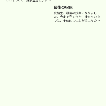
てくれたので、受験生達にアドバ
イスをしてもらったのです。彼の
最後の宿題
言葉で印象的だったのが、「『自
分は、受かる。もし受けた学校
受験生、最後の授業になりまし
が、自分を落としたのなら、そん
た。今まで見てきた生徒たちの中
な学校はこっちから願い下げ
では、全体的に仕上がり上々の形
だ。』...
で本番に送り出すことができま
す。しかし、全く安心などは出来
ません。個別に見ると不安要素が
諸々出てきます。でも、今まで積
み重ねてきた努力を信じて、その
実力...