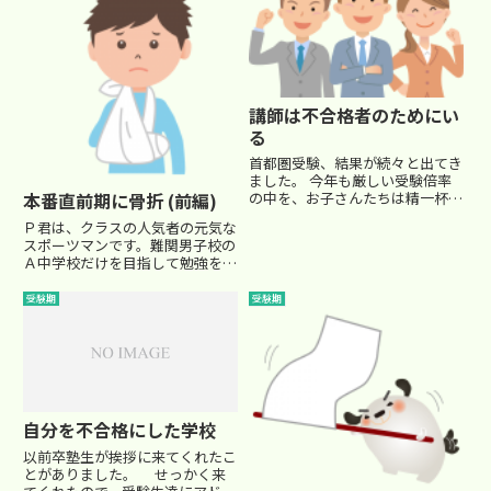
した。 入試直前期は、Ｊ君もＪ
君なりに頑張りました。 そ...
講師は不合格者のためにい
る
首都圏受験、結果が続々と出てき
ました。 今年も厳しい受験倍率
本番直前期に骨折 (前編)
の中を、お子さんたちは精一杯頑
張ってくれたと思います。 第一
Ｐ君は、クラスの人気者の元気な
志望校に合格されたご家庭は、本
スポーツマンです。難関男子校の
当におめでとうございます。 一
Ａ中学校だけを目指して勉強を続
番算数が苦手だったので、私が一
けてきました。もうその第一志望
番心配していた担当生徒。まる
校のＡ中しか、頭になかったので
受験期
受験期
で...
す。 お母さんもそうでした。
受験パターンも併願校のＢ中、Ｃ
中はいずれも難関チャレンジ校
で...
自分を不合格にした学校
以前卒塾生が挨拶に来てくれたこ
とがありました。 せっかく来