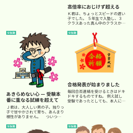
でした。 A君はかなりの優秀生...
高倍率におじけず超える
Ｋ君は、ちょっとスピードの遅い
子でした。 ５年生で入塾し、３
クラスあった真ん中のクラスから
スタートしましたが、クラス分け
テストで残念ながら一番下のクラ
受験期
受験期
スに下がりました。 しかし、そ
れから奮起して勉強に対する姿勢
も変わりました。 早慶附属校を...
合格発表が始まりました
毎回合否連絡を受けるときはドキ
あきらめない心 — 受験本
ドキするものですね。 例え試し
番に重なる試練を超えて
受験であったとしても、本人に下
される合格と不合格のどちらかの
Ｊ君は、大人しい男の子。独りっ
裁定はなかなか重いものです。う
子で甘やかされて育ち、あんまり
ちの校舎では、２月からの受験が
根性がありません。 ついつい
本命なのですが、試し受験中の今
勉強も怠けがちで、流されやすい
日１日だけでもさまざまなドラ
タイプです。そのためなのか、成
受験期
受験期
マ...
績も６年生の夏から停滞していま