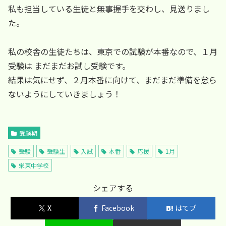
私も担当している生徒と無事握手を交わし、見送りまし
た。
私の校舎の生徒たちは、東京での試験が本番なので、１月
受験は まだまだお試し受験です。
結果は気にせず、２月本番に向けて、まだまだ準備を怠ら
ないようにしていきましょう！
受験期
受験
受験生
入試
本番
応援
1月
栄東中学校
シェアする
X
Facebook
はてブ